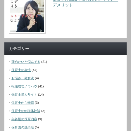
デメリット
カテゴリー
辞めたいと悩んでる
(21)
保育士の事情
(44)
お悩み一発解決
(4)
転職成功ノウハウ
(41)
保育士求人サイト
(14)
保育士から転職
(3)
保育士の転職体験談
(3)
年齢別の保育内容
(9)
保育園の感染症
(5)