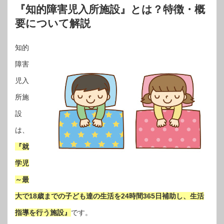
『知的障害児入所施設』とは？特徴・概
要について解説
知的
障害
児入
所施
設
は、
『就
学児
～最
大で18歳までの子ども達の生活を24時間365日補助し、生活
指導を行う施設』
です。